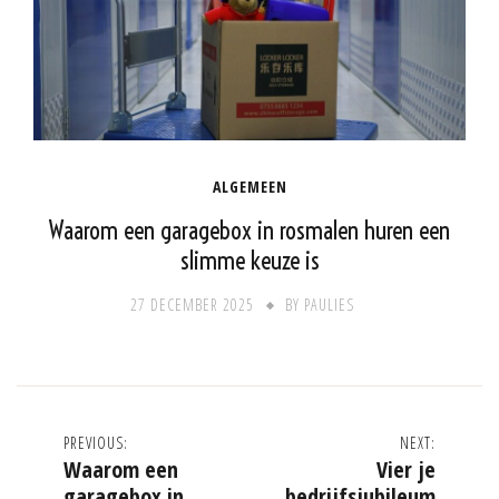
ALGEMEEN
Waarom een garagebox in rosmalen huren een
slimme keuze is
27 DECEMBER 2025
BY
PAULIES
Post
PREVIOUS:
NEXT:
Waarom een
Vier je
navigation
garagebox in
bedrijfsjubileum