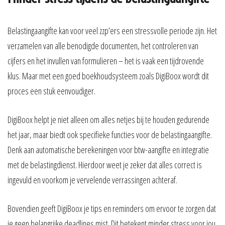
Belastingaangifte kan voor veel zzp’ers een stressvolle periode zijn. Het
verzamelen van alle benodigde documenten, het controleren van
cijfers en het invullen van formulieren – het is vaak een tijdrovende
klus. Maar met een goed boekhoudsysteem zoals DigiBoox wordt dit
proces een stuk eenvoudiger.
DigiBoox helpt je niet alleen om alles netjes bij te houden gedurende
het jaar, maar biedt ook specifieke functies voor de belastingaangifte.
Denk aan automatische berekeningen voor btw-aangifte en integratie
met de belastingdienst. Hierdoor weet je zeker dat alles correct is
ingevuld en voorkom je vervelende verrassingen achteraf.
Bovendien geeft DigiBoox je tips en reminders om ervoor te zorgen dat
je geen belangrijke deadlines mist. Dit betekent minder stress voor jou