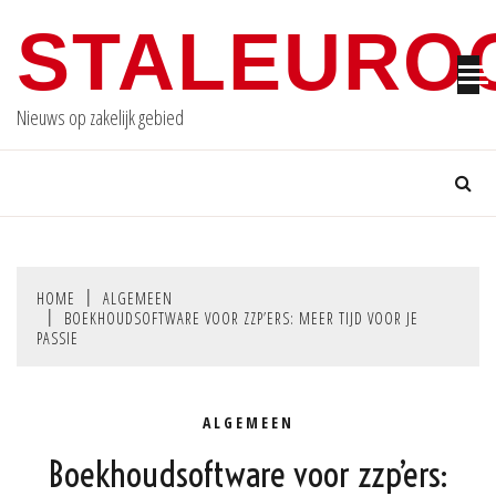
Skip
STALEURO
to
content
Nieuws op zakelijk gebied
HOME
ALGEMEEN
BOEKHOUDSOFTWARE VOOR ZZP’ERS: MEER TIJD VOOR JE
PASSIE
ALGEMEEN
Boekhoudsoftware voor zzp’ers: